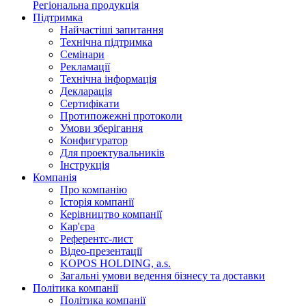
Регіональна продукція
Підтримка
Найчастіші запитання
Технічна підтримка
Семінари
Рекламації
Технічна інформація
Декларація
Сертифікати
Протипожежні протоколи
Умови зберігання
Конфигуратор
Для проектувальників
Інструкція
Компанія
Про компанію
Історія компанії
Керівництво компанії
Кар'єра
Референтс-лист
Відео-презентації
KOPOS HOLDING, a.s.
Загальні умови ведення бізнесу та доставки
Політика компанії
Політика компанії