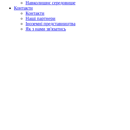
Навколишнє середовище
Контакти
Контакти
Наші партнери
Іноземні представництва
Як з нами зв'язатись
Пошук
у веб
у продукції
GLOBAL
Європа
English version
|
en
Česká republika
|
cs
Austria
|
de
Estonia
|
et