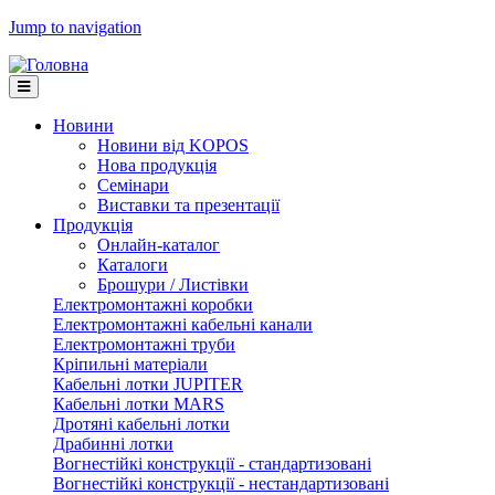
Jump to navigation
Новини
Новини від KOPOS
Нова продукція
Семінари
Виставки та презентації
Продукція
Онлайн-каталог
Каталоги
Брошури / Листівки
Електромонтажні коробки
Електромонтажні кабельні канали
Електромонтажні труби
Кріпильні матеріали
Кабельні лотки JUPITER
Кабельні лотки MARS
Дротяні кабельні лотки
Драбинні лотки
Вогнестійкі конструкції - стандартизовані
Вогнестійкі конструкції - нестандартизовані