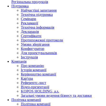
Регіональна продукція
Підтримка
Найчастіші запитання
Технічна підтримка
Семінари
Рекламації
Технічна інформація
Декларація
Сертифікати
Протипожежні протоколи
Умови зберігання
Конфигуратор
Для проектувальників
Інструкція
Компанія
Про компанію
Історія компанії
Керівництво компанії
Кар'єра
Референтс-лист
Відео-презентації
KOPOS HOLDING, a.s.
Загальні умови ведення бізнесу та доставки
Політика компанії
Політика компанії