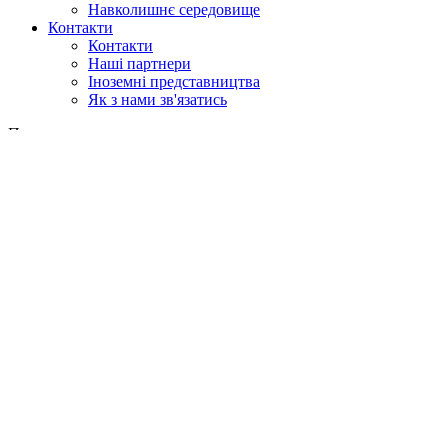
Навколишнє середовище
Контакти
Контакти
Наші партнери
Іноземні представництва
Як з нами зв'язатись
Пошук
у веб
у продукції
GLOBAL
Європа
English version
|
en
Česká republika
|
cs
Austria
|
de
Estonia
|
et