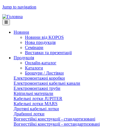
Jump to navigation
Новини
Новини від KOPOS
Нова продукція
Семінари
Виставки та презентації
Продукція
Онлайн-каталог
Каталоги
Брошури / Листівки
Електромонтажні коробки
Електромонтажні кабельні канали
Електромонтажні труби
Кріпильні матеріали
Кабельні лотки JUPITER
Кабельні лотки MARS
Дротяні кабельні лотки
Драбинні лотки
Вогнестійкі конструкції - стандартизовані
Вогнестійкі конструкції - нестандартизовані