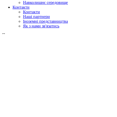
Навколишнє середовище
Контакти
Контакти
Наші партнери
Іноземні представництва
Як з нами зв'язатись
Пошук
у веб
у продукції
GLOBAL
Європа
English version
|
en
Česká republika
|
cs
Austria
|
de
Estonia
|
et