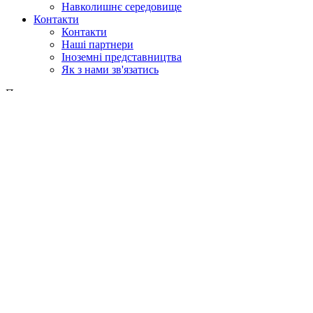
Навколишнє середовище
Контакти
Контакти
Наші партнери
Іноземні представництва
Як з нами зв'язатись
Пошук
у веб
у продукції
GLOBAL
Європа
English version
|
en
Česká republika
|
cs
Austria
|
de
Estonia
|
et