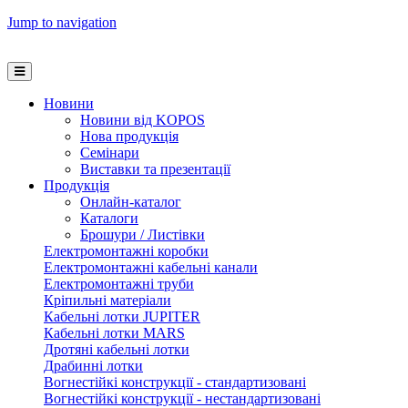
Jump to navigation
Новини
Новини від KOPOS
Нова продукція
Семінари
Виставки та презентації
Продукція
Онлайн-каталог
Каталоги
Брошури / Листівки
Електромонтажні коробки
Електромонтажні кабельні канали
Електромонтажні труби
Кріпильні матеріали
Кабельні лотки JUPITER
Кабельні лотки MARS
Дротяні кабельні лотки
Драбинні лотки
Вогнестійкі конструкції - стандартизовані
Вогнестійкі конструкції - нестандартизовані