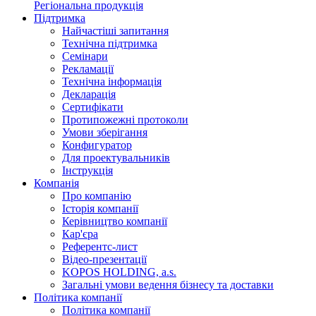
Регіональна продукція
Підтримка
Найчастіші запитання
Технічна підтримка
Семінари
Рекламації
Технічна інформація
Декларація
Сертифікати
Протипожежні протоколи
Умови зберігання
Конфигуратор
Для проектувальників
Інструкція
Компанія
Про компанію
Історія компанії
Керівництво компанії
Кар'єра
Референтс-лист
Відео-презентації
KOPOS HOLDING, a.s.
Загальні умови ведення бізнесу та доставки
Політика компанії
Політика компанії