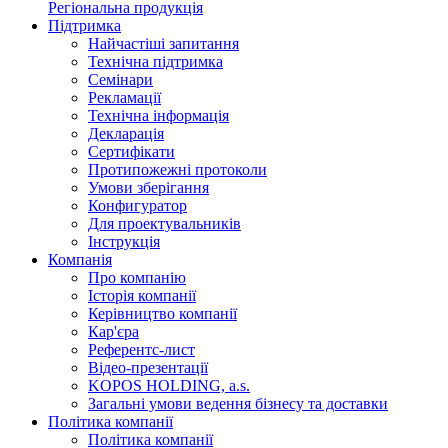
Регіональна продукція
Підтримка
Найчастіші запитання
Технічна підтримка
Семінари
Рекламації
Технічна інформація
Декларація
Сертифікати
Протипожежні протоколи
Умови зберігання
Конфигуратор
Для проектувальників
Інструкція
Компанія
Про компанію
Історія компанії
Керівництво компанії
Кар'єра
Референтс-лист
Відео-презентації
KOPOS HOLDING, a.s.
Загальні умови ведення бізнесу та доставки
Політика компанії
Політика компанії