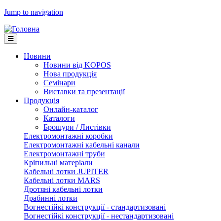
Jump to navigation
Новини
Новини від KOPOS
Нова продукція
Семінари
Виставки та презентації
Продукція
Онлайн-каталог
Каталоги
Брошури / Листівки
Електромонтажні коробки
Електромонтажні кабельні канали
Електромонтажні труби
Кріпильні матеріали
Кабельні лотки JUPITER
Кабельні лотки MARS
Дротяні кабельні лотки
Драбинні лотки
Вогнестійкі конструкції - стандартизовані
Вогнестійкі конструкції - нестандартизовані