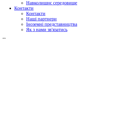
Навколишнє середовище
Контакти
Контакти
Наші партнери
Іноземні представництва
Як з нами зв'язатись
Пошук
у веб
у продукції
GLOBAL
Європа
English version
|
en
Česká republika
|
cs
Austria
|
de
Estonia
|
et