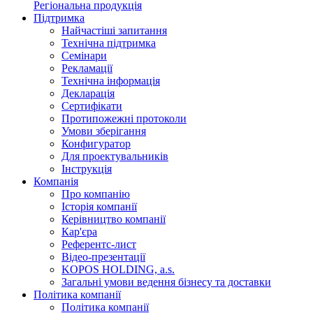
Регіональна продукція
Підтримка
Найчастіші запитання
Технічна підтримка
Семінари
Рекламації
Технічна інформація
Декларація
Сертифікати
Протипожежні протоколи
Умови зберігання
Конфигуратор
Для проектувальників
Інструкція
Компанія
Про компанію
Історія компанії
Керівництво компанії
Кар'єра
Референтс-лист
Відео-презентації
KOPOS HOLDING, a.s.
Загальні умови ведення бізнесу та доставки
Політика компанії
Політика компанії