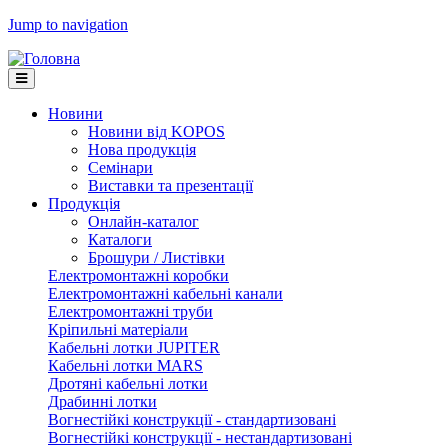
Jump to navigation
Новини
Новини від KOPOS
Нова продукція
Семінари
Виставки та презентації
Продукція
Онлайн-каталог
Каталоги
Брошури / Листівки
Електромонтажні коробки
Електромонтажні кабельні канали
Електромонтажні труби
Кріпильні матеріали
Кабельні лотки JUPITER
Кабельні лотки MARS
Дротяні кабельні лотки
Драбинні лотки
Вогнестійкі конструкції - стандартизовані
Вогнестійкі конструкції - нестандартизовані