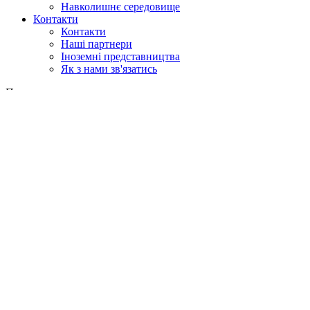
Навколишнє середовище
Контакти
Контакти
Наші партнери
Іноземні представництва
Як з нами зв'язатись
Пошук
у веб
у продукції
GLOBAL
Європа
English version
|
en
Česká republika
|
cs
Austria
|
de
Estonia
|
et