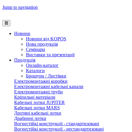
Jump to navigation
Новини
Новини від KOPOS
Нова продукція
Семінари
Виставки та презентації
Продукція
Онлайн-каталог
Каталоги
Брошури / Листівки
Електромонтажні коробки
Електромонтажні кабельні канали
Електромонтажні труби
Кріпильні матеріали
Кабельні лотки JUPITER
Кабельні лотки MARS
Дротяні кабельні лотки
Драбинні лотки
Вогнестійкі конструкції - стандартизовані
Вогнестійкі конструкції - нестандартизовані