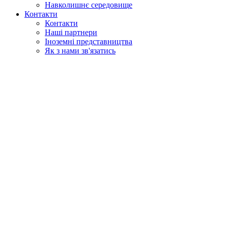
Навколишнє середовище
Контакти
Контакти
Наші партнери
Іноземні представництва
Як з нами зв'язатись
Пошук
у веб
у продукції
GLOBAL
Європа
English version
|
en
Česká republika
|
cs
Austria
|
de
Estonia
|
et