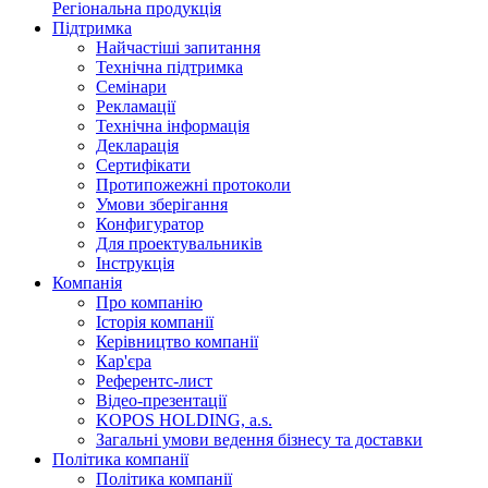
Регіональна продукція
Підтримка
Найчастіші запитання
Технічна підтримка
Семінари
Рекламації
Технічна інформація
Декларація
Сертифікати
Протипожежні протоколи
Умови зберігання
Конфигуратор
Для проектувальників
Інструкція
Компанія
Про компанію
Історія компанії
Керівництво компанії
Кар'єра
Референтс-лист
Відео-презентації
KOPOS HOLDING, a.s.
Загальні умови ведення бізнесу та доставки
Політика компанії
Політика компанії