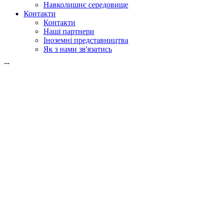
Навколишнє середовище
Контакти
Контакти
Наші партнери
Іноземні представництва
Як з нами зв'язатись
Пошук
у веб
у продукції
GLOBAL
Європа
English version
|
en
Česká republika
|
cs
Austria
|
de
Estonia
|
et