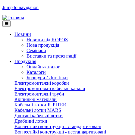
Jump to navigation
Новини
Новини від KOPOS
Нова продукція
Семінари
Виставки та презентації
Продукція
Онлайн-каталог
Каталоги
Брошури / Листівки
Електромонтажні коробки
Електромонтажні кабельні канали
Електромонтажні труби
Кріпильні матеріали
Кабельні лотки JUPITER
Кабельні лотки MARS
Дротяні кабельні лотки
Драбинні лотки
Вогнестійкі конструкції - стандартизовані
Вогнестійкі конструкції - нестандартизовані