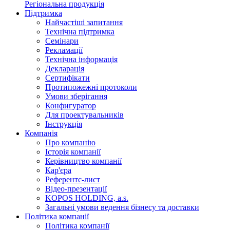
Регіональна продукція
Підтримка
Найчастіші запитання
Технічна підтримка
Семінари
Рекламації
Технічна інформація
Декларація
Сертифікати
Протипожежні протоколи
Умови зберігання
Конфигуратор
Для проектувальників
Інструкція
Компанія
Про компанію
Історія компанії
Керівництво компанії
Кар'єра
Референтс-лист
Відео-презентації
KOPOS HOLDING, a.s.
Загальні умови ведення бізнесу та доставки
Політика компанії
Політика компанії