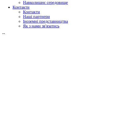
Навколишнє середовище
Контакти
Контакти
Наші партнери
Іноземні представництва
Як з нами зв'язатись
Пошук
у веб
у продукції
GLOBAL
Європа
English version
|
en
Česká republika
|
cs
Austria
|
de
Estonia
|
et