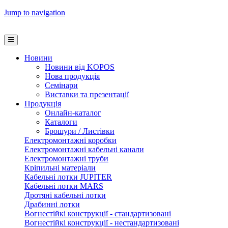
Jump to navigation
Новини
Новини від KOPOS
Нова продукція
Семінари
Виставки та презентації
Продукція
Онлайн-каталог
Каталоги
Брошури / Листівки
Електромонтажні коробки
Електромонтажні кабельні канали
Електромонтажні труби
Кріпильні матеріали
Кабельні лотки JUPITER
Кабельні лотки MARS
Дротяні кабельні лотки
Драбинні лотки
Вогнестійкі конструкції - стандартизовані
Вогнестійкі конструкції - нестандартизовані