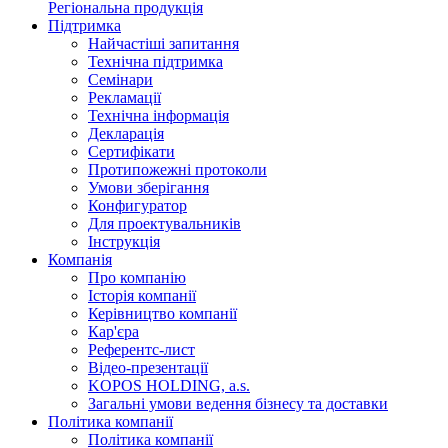
Регіональна продукція
Підтримка
Найчастіші запитання
Технічна підтримка
Семінари
Рекламації
Технічна інформація
Декларація
Сертифікати
Протипожежні протоколи
Умови зберігання
Конфигуратор
Для проектувальників
Інструкція
Компанія
Про компанію
Історія компанії
Керівництво компанії
Кар'єра
Референтс-лист
Відео-презентації
KOPOS HOLDING, a.s.
Загальні умови ведення бізнесу та доставки
Політика компанії
Політика компанії