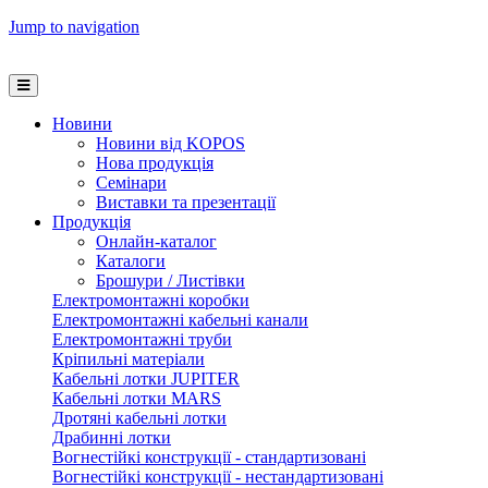
Jump to navigation
Новини
Новини від KOPOS
Нова продукція
Семінари
Виставки та презентації
Продукція
Онлайн-каталог
Каталоги
Брошури / Листівки
Електромонтажні коробки
Електромонтажні кабельні канали
Електромонтажні труби
Кріпильні матеріали
Кабельні лотки JUPITER
Кабельні лотки MARS
Дротяні кабельні лотки
Драбинні лотки
Вогнестійкі конструкції - стандартизовані
Вогнестійкі конструкції - нестандартизовані