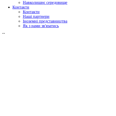
Навколишнє середовище
Контакти
Контакти
Наші партнери
Іноземні представництва
Як з нами зв'язатись
Пошук
у веб
у продукції
GLOBAL
Європа
English version
|
en
Česká republika
|
cs
Austria
|
de
Estonia
|
et