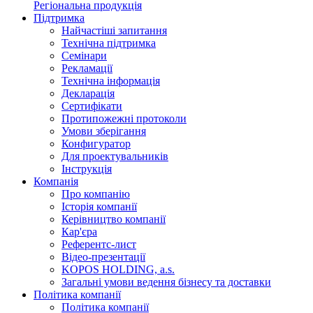
Регіональна продукція
Підтримка
Найчастіші запитання
Технічна підтримка
Семінари
Рекламації
Технічна інформація
Декларація
Сертифікати
Протипожежні протоколи
Умови зберігання
Конфигуратор
Для проектувальників
Інструкція
Компанія
Про компанію
Історія компанії
Керівництво компанії
Кар'єра
Референтс-лист
Відео-презентації
KOPOS HOLDING, a.s.
Загальні умови ведення бізнесу та доставки
Політика компанії
Політика компанії