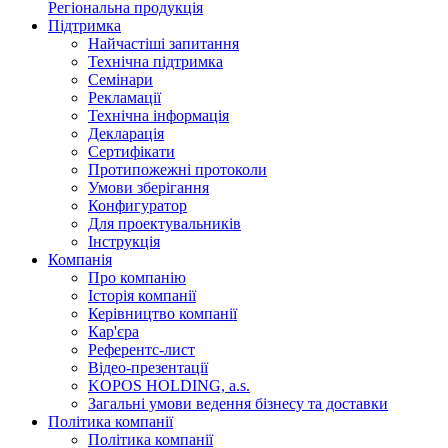
Регіональна продукція
Підтримка
Найчастіші запитання
Технічна підтримка
Семінари
Рекламації
Технічна інформація
Декларація
Сертифікати
Протипожежні протоколи
Умови зберігання
Конфигуратор
Для проектувальників
Інструкція
Компанія
Про компанію
Історія компанії
Керівництво компанії
Кар'єра
Референтс-лист
Відео-презентації
KOPOS HOLDING, a.s.
Загальні умови ведення бізнесу та доставки
Політика компанії
Політика компанії