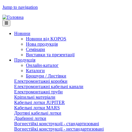
Jump to navigation
Новини
Новини від KOPOS
Нова продукція
Семінари
Виставки та презентації
Продукція
Онлайн-каталог
Каталоги
Брошури / Листівки
Електромонтажні коробки
Електромонтажні кабельні канали
Електромонтажні труби
Кріпильні матеріали
Кабельні лотки JUPITER
Кабельні лотки MARS
Дротяні кабельні лотки
Драбинні лотки
Вогнестійкі конструкції - стандартизовані
Вогнестійкі конструкції - нестандартизовані