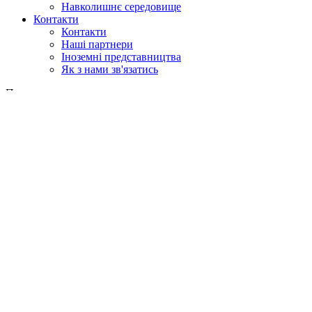
Навколишнє середовище
Контакти
Контакти
Наші партнери
Іноземні представництва
Як з нами зв'язатись
Пошук
у веб
у продукції
GLOBAL
Європа
English version
|
en
Česká republika
|
cs
Austria
|
de
Estonia
|
et